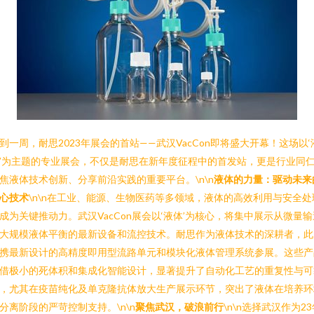
到一周，耐思2023年展会的首站——武汉VacCon即将盛大开幕！这场以‘
’为主题的专业展会，不仅是耐思在新年度征程中的首发站，更是行业同
焦液体技术创新、分享前沿实践的重要平台。\n\n
液体的力量：驱动未来
心技术
\n\n在工业、能源、生物医药等多领域，液体的高效利用与安全处
成为关键推动力。武汉VacCon展会以‘液体’为核心，将集中展示从微量输
大规模液体平衡的最新设备和流控技术。耐思作为液体技术的深耕者，此
携最新设计的高精度即用型流路单元和模块化液体管理系统参展。这些产
借极小的死体积和集成化智能设计，显著提升了自动化工艺的重复性与可
，尤其在疫苗纯化及单克隆抗体放大生产展示环节，突出了液体在培养环
分离阶段的严苛控制支持。\n\n
聚焦武汉，破浪前行
\n\n选择武汉作为2