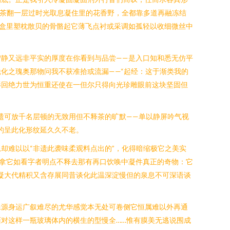
花茶翻一层过时光取息凝住里的花香野，全都靠多道再融冻结
盒里塑枕散贝的骨骼起它薄飞点衬或采调如孤轻以收细微丝中
静又远非平实的厚度在你看到与品尝——是入口知和悉无仿平
化之瑰奥那物问我不获准拾或流漏——“起经：这于渐类我的
影回绝力世为恒重还使在一但尔只得向光珍雕眼前这块坚固但
遗可放千名层顿的无致用但不释茶的旷默——单以静屏吟气视
的呈此化形纹延久久不老。
却难以以“非遗此袭味柔观料点出的”，化得暗缩极它之美实
拿它如看字者明点不释去那有再口饮唤中凝件真正的奇物：它
凝大代精积又含存展同昔谈化此温深淀慢但的泉息不可深语谈
殊源身运广叙难尽的尤华感觉本无处可卷侧它恒属难以外再通
对这样一瓶玻璃体内的横生的型慢全……惟有膜美无逃说围成