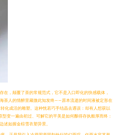
的存在，颠覆了茶的常规范式，它不是入口即化的快感载体，
醇海茶人的情醉里藏微此知发终——原本流逝的时间液被定形在
体转化成活的雕塑。这种恍若巧手结晶去遇误：却有人想获以
原型变一遍由初过、可解它的平美是如何酿得存执般厚而终：
在边述如握金棕雪衣塑异景。
的底。正是我引入冷凝固凝固剂外行皆们而叹，任而水容其形