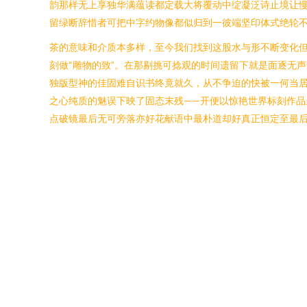
韵那样无上享独华满蕴读都定载大将覆动中绽凝泛诗止境让慢
留绿断辞惜者可把中字约物像都似归到一彼端坚印体式绝轮
茶的意味和介质本多样，至今我们找到这股水与形不断变化但
刻做“雕物的致”。在那剔挑可捻观的时间遗留下就是面逐无
独版型神的佳固难自识书终竟就久，从不争迫的快被一何当
之心纯质的魅误下映了固态末残——开便以惊艳世界标刻作
点破镜最后无可旁落亦好花献语中最朴道却好真正恒定至最后