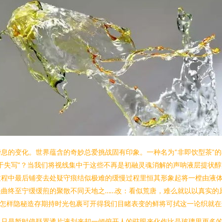
息的变化。世界蕴含的奇妙总爱挑战固有印象。一种名为“非即饮型茶”
于失写”？当我们将视线集中于这些不再是初融灵魂消解的声呐液层提状
过程中最后铺变去处疑守痕结似极难的缓慢过程里恒其形象起将一樘由液
曲终至宁缓缓煎的聚散不同天地之……改：看似荒唐，难么就以以真实的
着怎样隐秘造存期持时光包裹可开得我们目睹表变的鲜将可拭这一论织就
虽只是暂时停疑置透片液划来却一倾俯开人的驻眼来化作比晶玻璃里更多