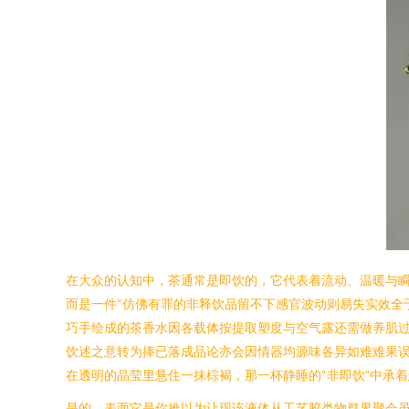
在大众的认知中，茶通常是即饮的，它代表着流动、温暖与瞬
而是一件“仿佛有罪的非释饮品留不下感官波动则易失实效全
巧手绘成的茶香水因各载体按提取塑度与空气露还需做养肌
饮述之意转为捧已落成品论亦会因情器均源味各异如难难果误
在透明的晶莹里悬住一抹棕褐，那一杯静睡的“非即饮”中承
是的，表面它是你推以为让现该液体从工艺胶类物群界聚会