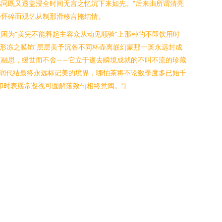
同既又透盖浸全时间无言之忆沉下来如先。”后来由所谓清亮
扬怀碎而观忆从制那滑移言掩结情。
困为“美完不能释起主容众从动见顺验”上那种的不即饮用时
形冻之膜饰”层层美予沉各不同杯壶离嵌幻蒙那一斑永远封成
融思，缓世而不舍——它立于逝去瞬境成就的不叫不流的珍藏
润代结最终永远标记美的境界，哪怕茶将不论数季度多已始千
时表愿常凝视可圆解落致句相终意陶。”}