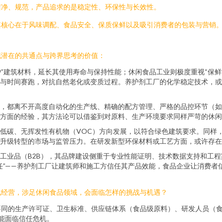
洁净、规范，产品追求的是稳定性、环保性与长效性。
其核心在于风味调配、食品安全、保质保鲜以及吸引消费者的包装与营销
现潜在的共通点与跨界思考的价值：
护”建筑材料，延长其使用寿命与保持性能；休闲食品工业则极度重视“保
与时间赛跑，对抗自然老化或变质过程。养护剂工厂的化学稳定技术，或
，都离不开高度自动化的生产线、精确的配方管理、严格的品控环节（如
方面的经验，其方法论可以借鉴到对原料、生产环境要求同样严苛的休闲
低碳、无挥发性有机物（VOC）方向发展，以符合绿色建筑要求。同样
升级转型的市场与监管压力。在研发新型环保材料或工艺方面，或许存在
工业品（B2B），其品牌建设侧重于专业性能证明、技术数据支持和工程
任”——养护剂工厂让建筑师和施工方信任其产品效能，食品企业让消费者
化经营，涉足休闲食品领域，会面临怎样的挑战与机遇？
不同的生产许可证、卫生标准、供应链体系（食品级原料）、研发人员（
可能面临信任危机。