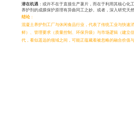
潜在机遇
：或许不在于直接生产薯片，而在于利用其核心化
养护剂的成膜保护原理有异曲同工之妙。或者，深入研究天然
结论
：
混凝土养护剂工厂与休闲食品行业，代表了传统工业与快速消
鲜）、管理要求（质量控制、环保升级）与市场逻辑（建立
代，看似遥远的领域之间，可能正蕴藏着被忽略的融合价值