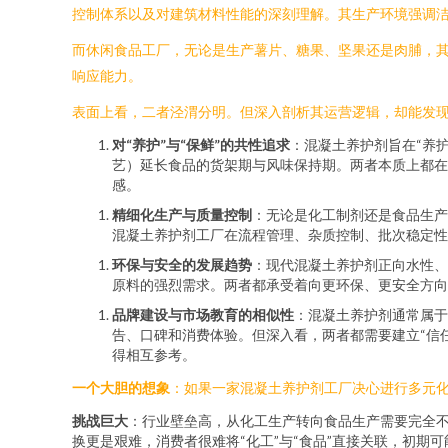
控制体系以及对建筑材料性能的深刻理解。其生产环境强调
而休闲食品工厂，无论是生产薯片、糖果、坚果还是肉脯，
响应能力。
表面上看，二者泾渭分明。但深入剖析其运营逻辑，却能发
对“养护”与“保鲜”的共性追求
：混凝土养护剂旨在“养
艺）延长食品的货架期与风味保持期。两者本质上都在
感。
精细化生产与质量控制
：无论是化工制剂还是食品生产
混凝土养护剂工厂在流程管理、杂质控制、批次稳定性
环保与安全的发展趋势
：现代混凝土养护剂正向水性、
原料的强烈需求。两者都承受着向更环保、更安全方向
品牌建设与市场教育的相似性
：混凝土养护剂通常属于
告、口碑和消费体验。但深入看，两者都需要建立“信
得相互参考。
一个大胆的想象
：如果一家混凝土养护剂工厂决心进行多元
挑战巨大
：行业壁垒高，从化工生产转向食品生产需要完全
换更是艰难，消费者很难将“化工”与“食品”直接关联，初期