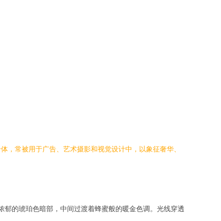
合体，常被用于广告、艺术摄影和视觉设计中，以象征奢华、
浓郁的琥珀色暗部，中间过渡着蜂蜜般的暖金色调。光线穿透