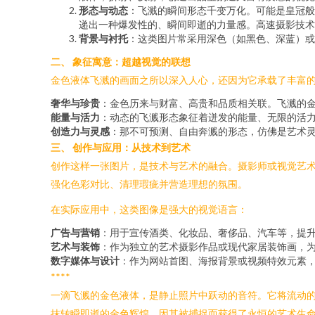
形态与动态
：飞溅的瞬间形态千变万化。可能是皇冠般
递出一种爆发性的、瞬间即逝的力量感。高速摄影技术
背景与衬托
：这类图片常采用深色（如黑色、深蓝）或
二、 象征寓意：超越视觉的联想
金色液体飞溅的画面之所以深入人心，还因为它承载了丰富
奢华与珍贵
：金色历来与财富、高贵和品质相关联。飞溅的
能量与活力
：动态的飞溅形态象征着迸发的能量、无限的活
创造力与灵感
：那不可预测、自由奔溅的形态，仿佛是艺术
三、 创作与应用：从技术到艺术
创作这样一张图片，是技术与艺术的融合。摄影师或视觉艺
强化色彩对比、清理瑕疵并营造理想的氛围。
在实际应用中，这类图像是强大的视觉语言：
广告与营销
：用于宣传酒类、化妆品、奢侈品、汽车等，提
艺术与装饰
：作为独立的艺术摄影作品或现代家居装饰画，
数字媒体与设计
：作为网站首图、海报背景或视频特效元素
****
一滴飞溅的金色液体，是静止照片中跃动的音符。它将流动
抹转瞬即逝的金色辉煌，因其被捕捉而获得了永恒的艺术生