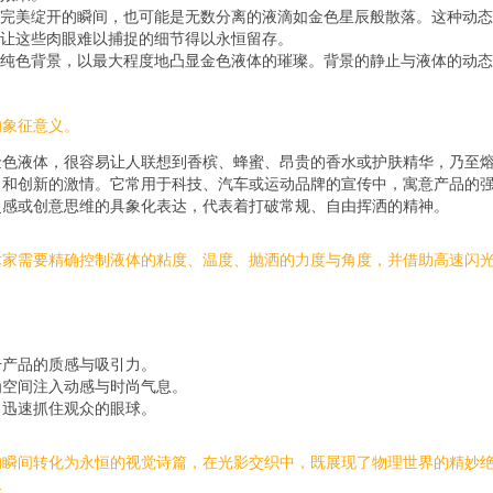
完美绽开的瞬间，也可能是无数分离的液滴如金色星辰般散落。这种动态
让这些肉眼难以捕捉的细节得以永恒留存。
纯色背景，以最大程度地凸显金色液体的璀璨。背景的静止与液体的动态
的象征意义。
金色液体，很容易让人联想到香槟、蜂蜜、昂贵的香水或护肤精华，乃至
力和创新的激情。它常用于科技、汽车或运动品牌的宣传中，寓意产品的
灵感或创意思维的具象化表达，代表着打破常规、自由挥洒的精神。
术家需要精确控制液体的粘度、温度、抛洒的力度与角度，并借助高速闪
升产品的质感与吸引力。
为空间注入动感与时尚气息。
，迅速抓住观众的眼球。
的瞬间转化为永恒的视觉诗篇，在光影交织中，既展现了物理世界的精妙
命。